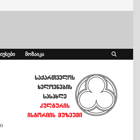
ᲘᲣᲡᲔᲑᲘ
ᲛᲝᲖᲐᲘᲙᲐ
ი