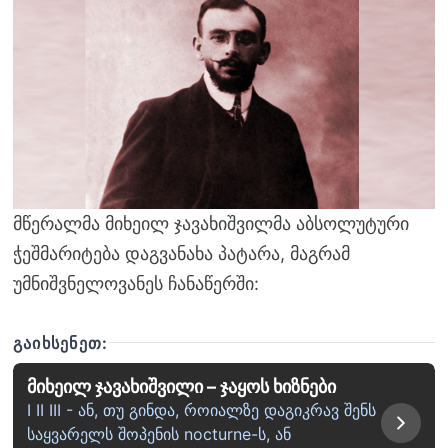
მწერალმა მიხეილ ჯავახიშვილმა აბსოლუტური
ჭეშმარიტება დაგვანახა პატარა, მაგრამ
უმნიშვნელოვანეს ჩანაწერში:
ᲒᲐᲘᲮᲡᲔᲜᲔᲗ:
მიხეილ ჯავახიშვილი – ჯაყოს ხიზნები
I II III - ან, თუ გინდა, როიალზე დაგიკრავ შენს
საყვარელს შოპენის nocturne-ს, ან